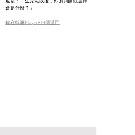
遠是：「生完氣以後，你的判斷或選擇
會是什麼？」
你在幹嘛PlayerFM傳送門