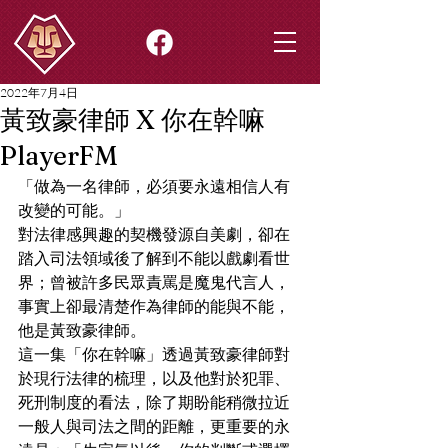
2022年7月4日
黃致豪律師 X 你在幹嘛
PlayerFM
「做為一名律師，必須要永遠相信人有
改變的可能。」
對法律感興趣的契機發源自美劇，卻在
踏入司法領域後了解到不能以戲劇看世
界；曾被許多民眾責罵是魔鬼代言人，
事實上卻最清楚作為律師的能與不能，
他是黃致豪律師。
這一集「你在幹嘛」透過黃致豪律師對
於現行法律的梳理，以及他對於犯罪、
死刑制度的看法，除了期盼能稍微拉近
一般人與司法之間的距離，更重要的永