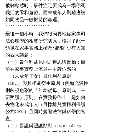
被剝奪感時，事件注定要成為一場你死
我活的零和遊戲。而未成年人則難逃被
如同物品一般對待的命運。
*************************
最後一個小時，我們很簡要地從家事司
法心理學的相關研究切入，檢討了此一
領域在家事實務上極為相關卻少有人知
的四大議題：
（一）最佳利益原則之迷思與反動：目
前在家事實務上流於神主牌位階的
「（未成年子女）最佳利益原則」
（BIC）與其相關衍生原則（例如充滿性
別歧視色彩的「年幼從母」原則或「主
要照護」原則）在實務操作上，是如何
去物化未成年人（且悖離兒童權利保護
公約CRC）且同時規避法律與科學的審
查。
（二）監護與照護類型（types of legal 