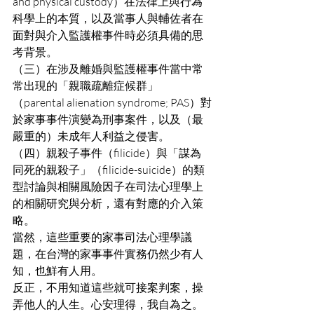
and physical custody）在法律上與行為
科學上的本質，以及當事人與輔佐者在
面對與介入監護權事件時必須具備的思
考背景。
（三）在涉及離婚與監護權事件當中常
常出現的「親職疏離症候群」
（parental alienation syndrome; PAS）對
於家事事件演變為刑事案件，以及（最
嚴重的）未成年人利益之侵害。
（四）親殺子事件（filicide）與「謀為
同死的親殺子」（filicide-suicide）的類
型討論與相關風險因子在司法心理學上
的相關研究與分析，還有對應的介入策
略。
當然，這些重要的家事司法心理學議
題，在台灣的家事事件實務仍然少有人
知，也鮮有人用。
反正，不用知道這些就可接案判案，操
弄他人的人生。心安理得，我自為之。