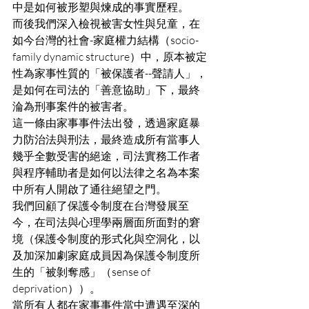
中是如何被形塑與煉成的事實歷程。
而後我們深入檢視被害女性與兒童，在
如今台灣的社會-家庭權力結構（socio-
family dynamic structure）中，原本被定
性為家事性質的「被保護者--聲請人」，
是如何在司法的「善意協助」下，最終
淪為刑事案件的被害者。
這一條由家事事件法出發，透過家庭暴
力防治法與刑法，最終造成所有當事人
幾乎全數受害的絕途，司法實務工作者
與程序輔助者是如何以法律之名為本案
中所有人開啟了通往絕望之門。
我們回顧了保護令制度在台灣發展至
今，在司法與心理學兩層面所面對的窘
境（保護令制度的形式化與空洞化，以
及加深加劇家庭成員因為保護令制度所
生的「被剝奪感」（sense of 
deprivation））。
當所有人都在家事事件當中遭遇至深的