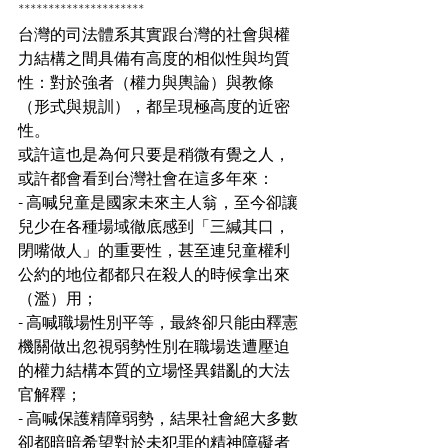
*********************
台灣的司法體系其實跟台灣的社會與權
力結構之間具備有高度的相似性與均質
性：對於強者（權力與輿論）與教條
（形式與規訓），都呈現極高度的近密
性。
或許這也是為何只要是稍微有覺之人，
或許都會看到台灣社會在這多年來：
- 高喊兒童是國家未來主人翁，至今卻讓
兒少在各種場域徹底感到「三緘其口，
閉嘴做人」的重要性，甚至連兒童權利
公約的地位都都只在殺人的時候拿出來
（濫）用；
- 高喊職場性別平等，最終卻只能由釋憲
機關做出忽視弱勢性別在職場迭遭壓迫
的權力結構本質的立場怪異錯亂的大法
官解釋；
- 高喊保護精障弱勢，結果社會絕大多數
卻都暗暗希望對於未犯罪的精神障礙者