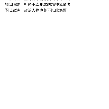
加以隔離，對於不幸犯罪的精神障礙者
予以處決；政治人物也莫不以此為票
源，爭相取悅群眾；
- 高喊保護動物權益，但是對於貓、狗、
保育類之外的生命困境以及對應政策討
論，一概自動略過。
我當然知道，素樸的善良與正義也是一
種類型的善良與正義；可我也只能暗暗
祈禱，但願事情有這麼一刀兩面的確
切、黑白分明猶如兒童無辜的瞳孔；
但願一切都只要我們集氣，祈福，懷善
念，說好話，從此再無人為災厄，帝力
於我猶如井河，無需奮力逆風前行，更
未需要知道有法。
但願我們都已知用火，以致可以毋需動
腦。
文章摘自作者臉書