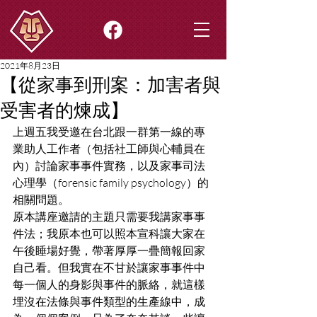
2021年8月23日
【從家事到刑案：加害者與
受害者的煉成】
上週五我受邀在台北跟一群第一線的專
業助人工作者（包括社工師與心輔員在
內）討論家事事件實務，以及家事司法
心理學（forensic family psychology）的
相關問題。
原本講座邀請的主題只需要我講家事事
件法；我原本也可以照本宣科讓大家在
午後睡場好覺，帶著厚厚一疊簡報回家
自己看。但我實在不甘於讓家事事件中
每一個人的身影與事件的脈絡，就這樣
埋沒在法條與事件類型的生產線中，成