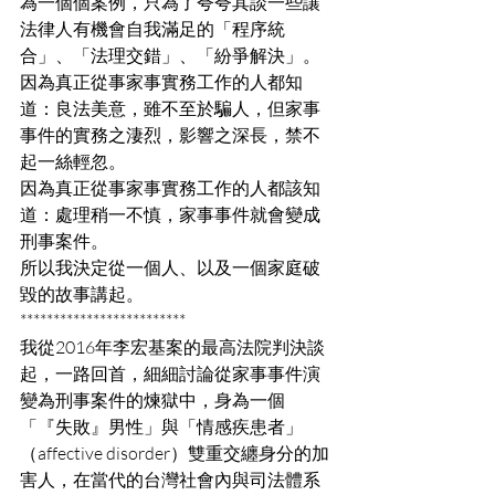
為一個個案例，只為了夸夸其談一些讓
法律人有機會自我滿足的「程序統
合」、「法理交錯」、「紛爭解決」。
因為真正從事家事實務工作的人都知
道：良法美意，雖不至於騙人，但家事
事件的實務之淒烈，影響之深長，禁不
起一絲輕忽。
因為真正從事家事實務工作的人都該知
道：處理稍一不慎，家事事件就會變成
刑事案件。
所以我決定從一個人、以及一個家庭破
毀的故事講起。
*************************
我從2016年李宏基案的最高法院判決談
起，一路回首，細細討論從家事事件演
變為刑事案件的煉獄中，身為一個
「『失敗』男性」與「情感疾患者」
（affective disorder）雙重交纏身分的加
害人，在當代的台灣社會內與司法體系