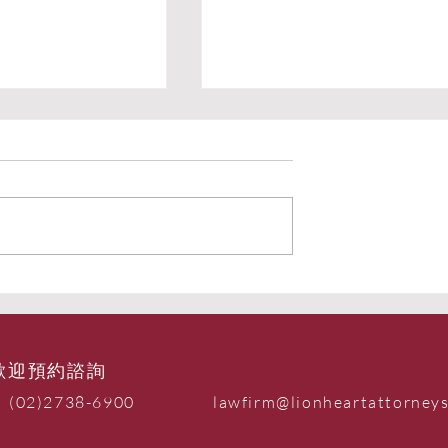
也該懂的基礎法學
【不要再相信沒有根據的「
權與無罪推定】
理使用」主張了】
isdiction 我在留學紐
昨天某在台外國朋友社團有人
夜曾在市區地下鐵被
有關「二創」是否合理使用（fai
的我，緩慢地轉身面
use）的問題，還給了個標準「
匪，盡量避免目光接
創」的例子。正好我手邊有十
預告自己的每一個動
空檔，於是就順手打了如下的
、掏出錢包、打開錢
答： ******** All right. So you thi
紙鈔、放在地上，然
that scenario you've...
三公尺，以便對方取
歡迎預約諮詢
(02)2738-6900
lawfirm@lionheartattorney