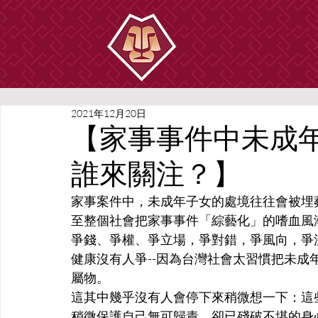
2021年12月20日
【家事事件中未成
誰來關注？】
家事案件中，未成年子女的處境往往會被埋
至整個社會把家事事件「綜藝化」的嗜血風
爭錢、爭權、爭立場，爭對錯，爭風向，爭
健康沒有人爭--因為台灣社會太習慣把未
屬物。
這其中幾乎沒有人會停下來稍微想一下：這
稍微保護自己無可歸責，卻已殘破不堪的身