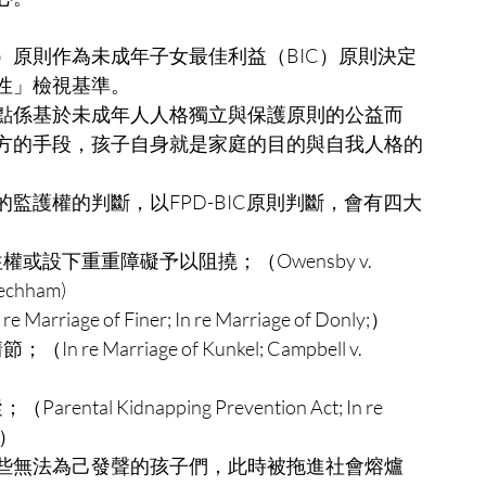
Doctrine）原則作為未成年子女最佳利益（BIC）原則決定
性」檢視基準。
點係基於未成年人人格獨立與保護原則的公益而
方的手段，孩子自身就是家庭的目的與自我人格的
監護權的判斷，以FPD-BIC原則判斷，會有四大
設下重重障礙予以阻撓；（Owensby v. 
Pechham) 
 of Finer; In re Marriage of Donly;）
arriage of Kunkel; Campbell v. 
Kidnapping Prevention Act; In re 
ch）
些無法為己發聲的孩子們，此時被拖進社會熔爐