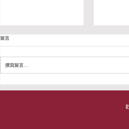
【著作權的捍衛戰士？Top
【不是菁英
留言
Gun: Maverick背後的著作權
概念：管轄
爭議】
美商派拉蒙全球影業公司
1. 管轄權 Jur
（Paramount Pictures）參與製作
約的時候，深
撰寫留言......
的Top Gun: Maverick（捍衛戰
搶過。 當時
士：獨行俠），在世界各地上映後
對半蒙面的搶
獲得相當好評，票房成績也一路長
觸，一邊出聲
紅，據報至今的全球綜合票房已超
作：拉開外套
過六億美金。 不過，大家可能比
包、掏出所有
較不會注意到的是：派拉蒙影業近
後我自己退後
日也因為發...
款。...