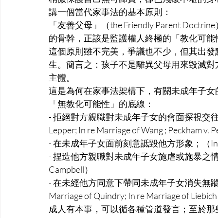
講一個當代家事法的基本原則：
「友善父母」（the Friendly Parent 
的骨幹，正該是監護權人終極的「教化可能
這個原則雖不完美，爭議也不少，但其出發
生。簡言之：孩子不是離異父母用來毀滅對
主體。
這是為何在家事法架構下，有關未成年子女的
「無教化可能性」的底線：
- 拒絕對方親職對未成年子女的會面探視交往權或
Lepper; In re Marriage of Wang ; Peckham v. 
- 在未成年子女面前刻意詆毀他方形象；（In re Marriage
- 捏造他方親職對未成年子女施虐或施暴之情節；（In re M
Campbell）
- 在未經他方同意下帶同未成年子女消失無蹤；（Parental 
Marriage of Quindry; In re Marriage of Liebi
成人有本事，可以循各種管道發言；至於那