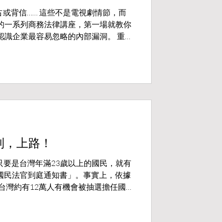
或背信…… 這些不是電視劇情節，而
的一系列商務法律講座，第一場就教你
認識企業最容易忽略的內部漏洞。 重點
止與保密協定的「有效」寫法 3.智財權的
您的事業撐起法律保護傘！ 報名連結
制，上路！
，只要是台灣年滿23歲以上的國民，就有
國民法官到庭通知書」。事實上，依據
全台灣約有12萬人有機會被抽選擔任國
預...