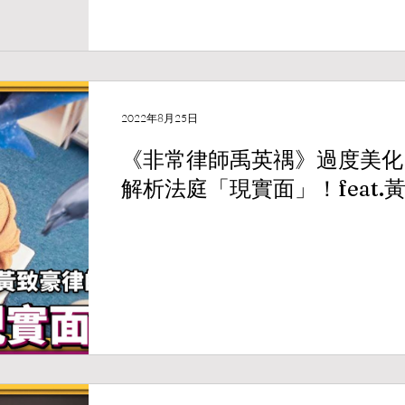
2022年8月25日
《非常律師禹英禑》過度美化
解析法庭「現實面」！feat