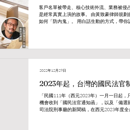
客戶名單被帶走、核心技術外流、業務被侵占
是經常真實上演的故事。 由黃致豪律師規劃
如何「防內鬼」。 用白話生動的方式，帶你
包括： 1. 破解內鬼的心理與手法 2.競業禁
護城河 #免費講座名額有限，立即報名，為
https://reurl.cc/R2kRZ9 時間：5/21(週四) 18:30-20:00 地點：威易中正店（高雄市
新興區中正三路55號28樓）
2022年12月29日
2023年起，台灣的國民法官
「民國111年（西元2023年）一月一日起
機會收到「國民法官通知函」，以及「備選
司法院刑事廳的新聞稿，在西元2023年度
民法官，單單第一梯次就有3萬5千人左右的民眾